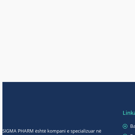
Link
Ba
SIGMA PHARM është kompani e specializuar në