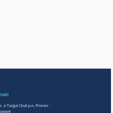
takt
r. e Turgut Ozal p.n, Prizren -
Kosovë