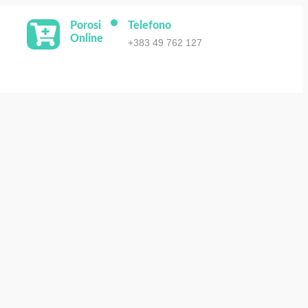
Porosi
Telefono
Online
+383 49 762 127