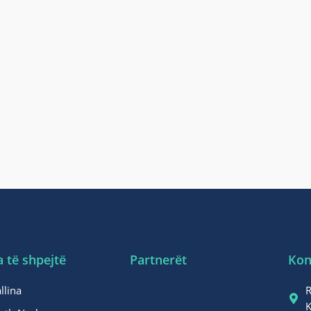
a të shpejtë
Partnerët
Kon
llina
R