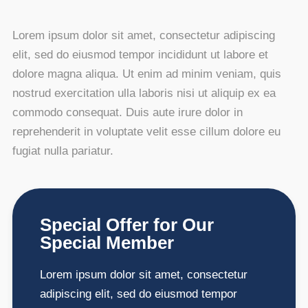
Lorem ipsum dolor sit amet, consectetur adipiscing
elit, sed do eiusmod tempor incididunt ut labore et
dolore magna aliqua. Ut enim ad minim veniam, quis
nostrud exercitation ulla laboris nisi ut aliquip ex ea
commodo consequat. Duis aute irure dolor in
reprehenderit in voluptate velit esse cillum dolore eu
fugiat nulla pariatur.
Special Offer for Our
Special Member
Lorem ipsum dolor sit amet, consectetur
adipiscing elit, sed do eiusmod tempor