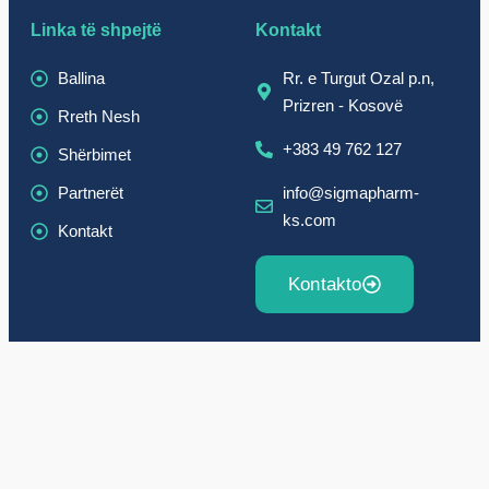
Linka të shpejtë
Kontakt
Ballina
Rr. e Turgut Ozal p.n,
Prizren - Kosovë
Rreth Nesh
+383 49 762 127
Shërbimet
Partnerët
info@sigmapharm-
ks.com
Kontakt
Kontakto
Sigma Pharm – Copyright © 2024. All rights reserved.
Designed by:
A Creative Agency